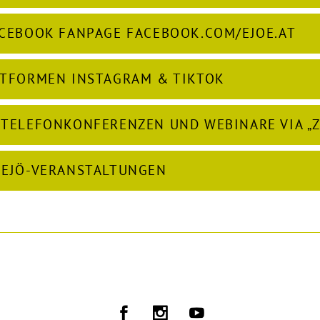
ACEBOOK FANPAGE FACEBOOK.COM/EJOE.AT
TTFORMEN INSTAGRAM & TIKTOK
 TELEFONKONFERENZEN UND WEBINARE VIA „
 EJÖ-VERANSTALTUNGEN