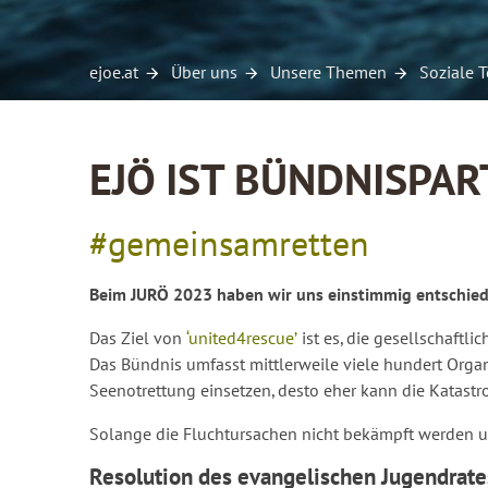
ejoe.at
Über uns
Unsere Themen
Soziale T
EJÖ IST BÜNDNISPAR
#gemeinsamretten
Beim JURÖ 2023 haben wir uns einstimmig entschiede
Das Ziel von
‘united4rescue’
ist es, die gesellschaftl
Das Bündnis umfasst mittlerweile viele hundert Orga
Seenotrettung einsetzen, desto eher kann die Katastr
Solange die Fluchtursachen nicht bekämpft werden und
Resolution des evangelischen Jugendrates