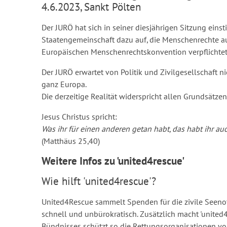
4.6.2023, Sankt Pölten
Der JURÖ hat sich in seiner diesjährigen Sitzung eins
Staatengemeinschaft dazu auf, die Menschenrechte au
Europäischen Menschenrechtskonvention verpflichtet
Der JURÖ erwartet von Politik und Zivilgesellschaft
ganz Europa.
Die derzeitige Realität widerspricht allen Grundsätze
Jesus Christus spricht:
Was ihr für einen anderen getan habt, das habt ihr au
(Matthäus 25,40)
Weitere Infos zu 'united4rescue'
Wie hilft 'united4rescue'?
United4Rescue sammelt Spenden für die zivile Seenotr
schnell und unbürokratisch. Zusätzlich macht 'united4r
Bündnisses schützt so die Rettungsorganisationen vo