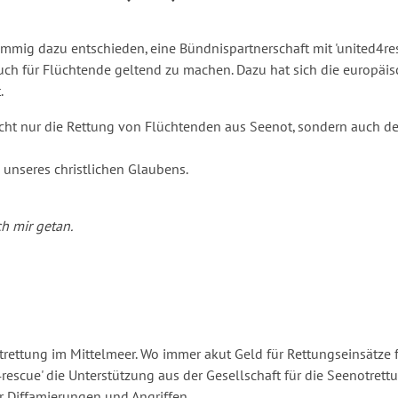
timmig dazu entschieden, eine Bündnispartnerschaft mit 'united4res
ch für Flüchtende geltend zu machen. Dazu hat sich die europäisc
.
 nicht nur die Rettung von Flüchtenden aus Seenot, sondern auc
n unseres christlichen Glaubens.
ch mir getan.
ettung im Mittelmeer. Wo immer akut Geld für Rettungseinsätze fe
escue' die Unterstützung aus der Gesellschaft für die Seenotrettun
r Diffamierungen und Angriffen.