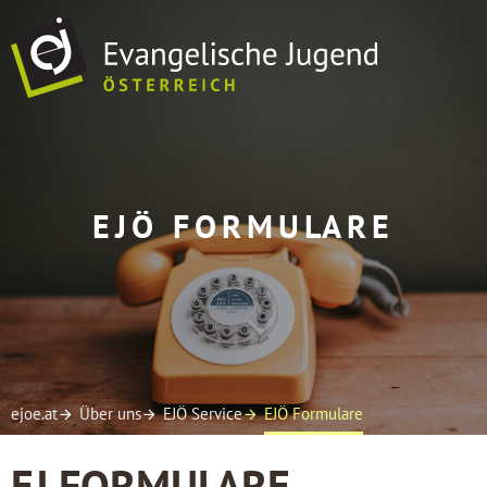
ÜBER UNS
EJÖ FORMULARE
EJ VOR ORT
TERMINE
SOFREI
MEDIEN
ejoe.at
Über uns
EJÖ Service
EJÖ Formulare