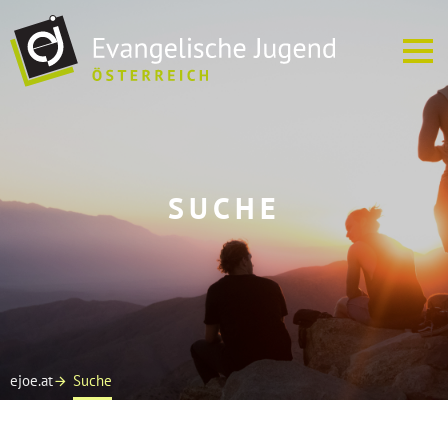
ÜBER UNS
SUCHE
EJ VOR ORT
TERMINE
SOFREI
MEDIEN
ejoe.at
Suche