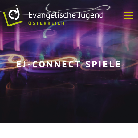
ÜBER UNS
EJ-CONNECT SPIELE
EJ VOR ORT
TERMINE
SOFREI
MEDIEN