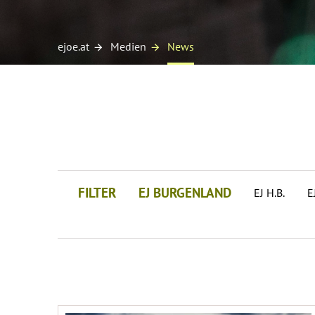
ejoe.at
Medien
News
FILTER
EJ BURGENLAND
EJ H.B.
E