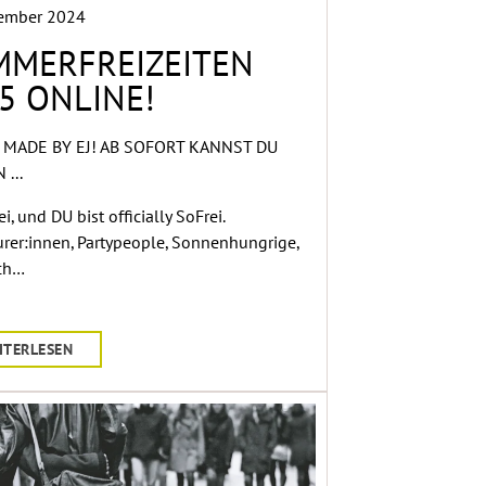
zember 2024
MMERFREIZEITEN
5 ONLINE!
 MADE BY EJ! AB SOFORT KANNST DU
...
i, und DU bist officially SoFrei.
rer:innen, Partypeople, Sonnenhungrige,
ch…
ITERLESEN