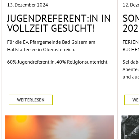
13. Dezember 2024
12. De
JUGENDREFERENT:IN IN
SO
VOLLZEIT GESUCHT!
202
Für die Ev. Pfarrgemeinde Bad Goisern am
FERIEN
Hallstättersee in Oberösterreich.
BUCHEN 
60% Jugendreferent:in, 40% Religionsunterricht
Sei dabe
Abenteu
und au
WEITERLESEN
WE