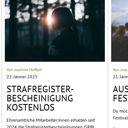
Von Joachim Hoffleit
Von Joac
22. Jänner 2025
21. Jän
STRAFREGISTER-
AU
BESCHEINIGUNG
FES
KOSTENLOS
Du möch
Festiva
Ehrenamtliche Mitarbeiter:innen erhalten seit
2024 die Strafregisterbescheinigungen (SRB)