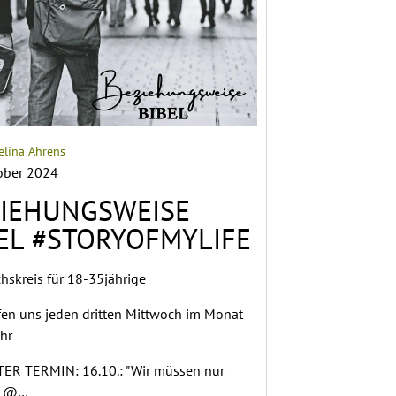
elina Ahrens
ober 2024
ZIEHUNGSWEISE
EL #STORYOFMYLIFE
hskreis für 18-35jährige
ffen uns jeden dritten Mittwoch im Monat
hr
ER TERMIN: 16.10.: "Wir müssen nur
" @…