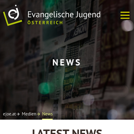
ÜBER UNS
NEWS
EJ VOR ORT
TERMINE
SOFREI
MEDIEN
ejoe.at
Medien
News