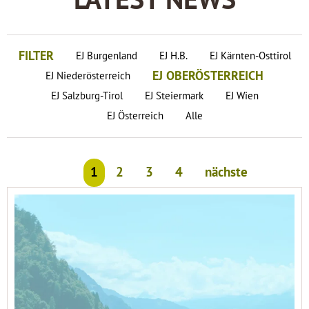
LATEST NEWS
FILTER
EJ Burgenland
EJ H.B.
EJ Kärnten-Osttirol
EJ OBERÖSTERREICH
EJ Niederösterreich
EJ Salzburg-Tirol
EJ Steiermark
EJ Wien
EJ Österreich
Alle
1
2
3
4
nächste