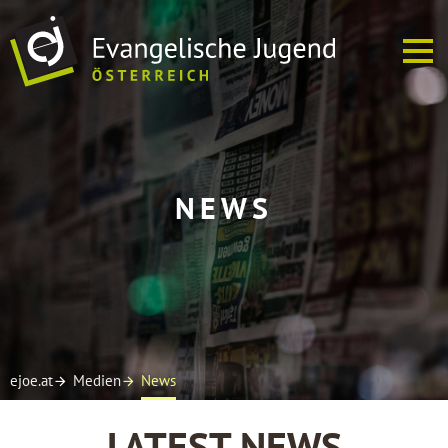
ÜBER UNS
NEWS
EJ VOR ORT
TERMINE
SOFREI
MEDIEN
ejoe.at
Medien
News