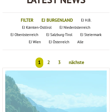
LATEST NEWS
FILTER
EJ BURGENLAND
EJ H.B.
EJ Kärnten-Osttirol
EJ Niederösterreich
EJ Oberösterreich
EJ Salzburg-Tirol
EJ Steiermark
EJ Wien
EJ Österreich
Alle
1
2
3
nächste