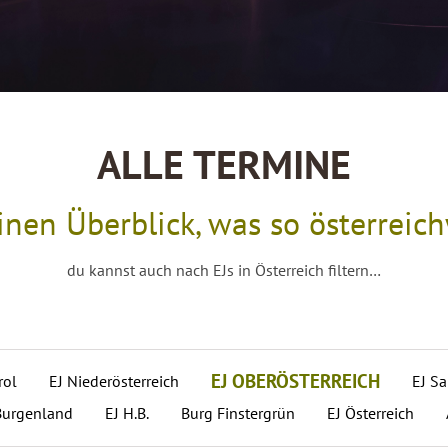
ALLE TERMINE
einen Überblick, was so österreic
du kannst auch nach EJs in Österreich filtern…
EJ OBERÖSTERREICH
rol
EJ Niederösterreich
EJ Sa
Burgenland
EJ H.B.
Burg Finstergrün
EJ Österreich