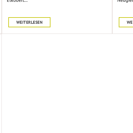
Elkobert…
Neugier
WEITERLESEN
WE