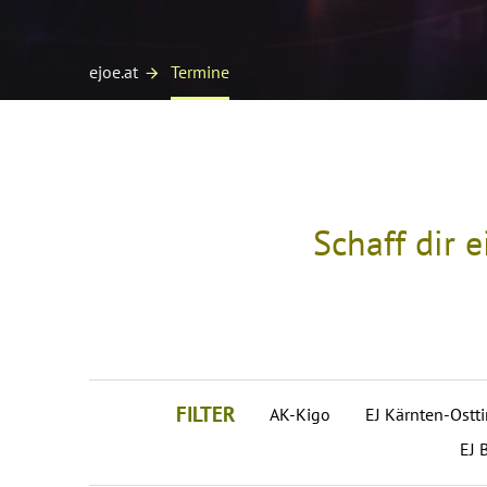
ejoe.at
Termine
Schaff dir 
FILTER
AK-Kigo
EJ Kärnten-Ostti
EJ 