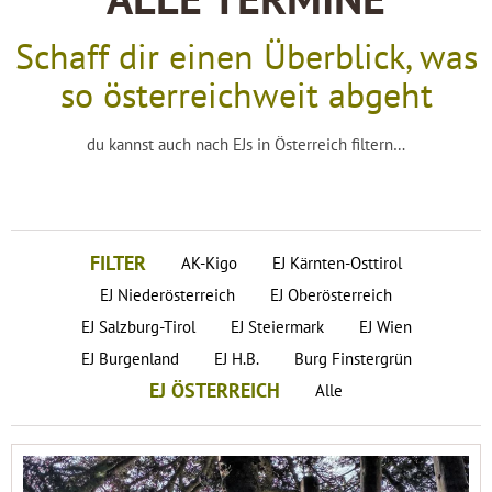
ALLE TERMINE
Schaff dir einen Überblick, was
so österreichweit abgeht
du kannst auch nach EJs in Österreich filtern…
FILTER
AK-Kigo
EJ Kärnten-Osttirol
EJ Niederösterreich
EJ Oberösterreich
EJ Salzburg-Tirol
EJ Steiermark
EJ Wien
EJ Burgenland
EJ H.B.
Burg Finstergrün
EJ ÖSTERREICH
Alle