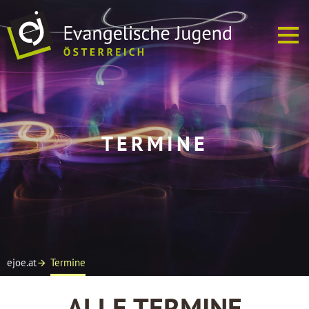
ÜBER UNS
TERMINE
EJ VOR ORT
TERMINE
SOFREI
MEDIEN
ejoe.at
Termine