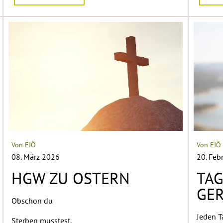
Von EJÖ
Von EJÖ
08. März 2026
20. Feb
HGW ZU OSTERN
TAG
GER
Obschon du
Jeden T
Sterben musstest,