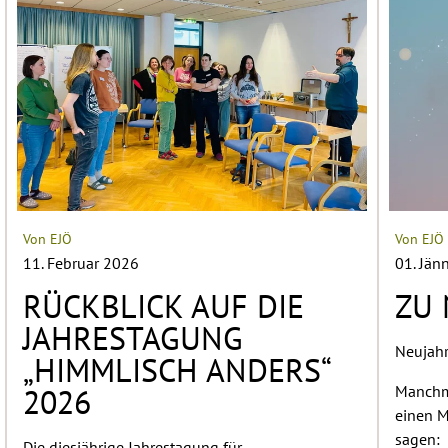
Von EJÖ
Von EJÖ
11. Februar 2026
01. Jän
RÜCKBLICK AUF DIE
ZU 
JAHRESTAGUNG
Neujah
„HIMMLISCH ANDERS“
Manchma
2026
einen M
sagen: 
Die diesjährige Jahrestagung für