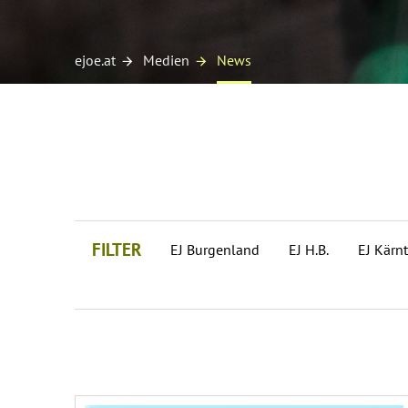
ejoe.at
Medien
News
FILTER
EJ Burgenland
EJ H.B.
EJ Kärnt