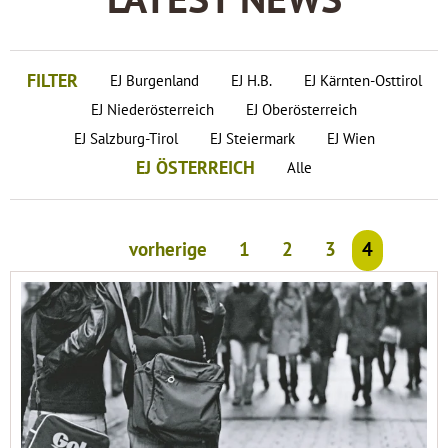
LATEST NEWS
FILTER
EJ Burgenland
EJ H.B.
EJ Kärnten-Osttirol
EJ Niederösterreich
EJ Oberösterreich
EJ Salzburg-Tirol
EJ Steiermark
EJ Wien
EJ ÖSTERREICH
Alle
vorherige
1
2
3
4