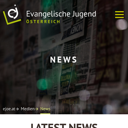
ÜBER UNS
NEWS
EJ VOR ORT
TERMINE
SOFREI
MEDIEN
ejoe.at
Medien
News