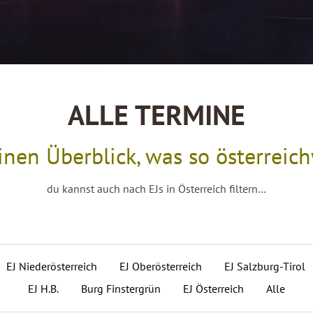
ALLE TERMINE
einen Überblick, was so österreic
du kannst auch nach EJs in Österreich filtern…
EJ Niederösterreich
EJ Oberösterreich
EJ Salzburg-Tirol
EJ H.B.
Burg Finstergrün
EJ Österreich
Alle