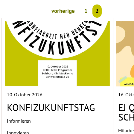
vorherige
1
2
10. Oktober 2026
16. Okt
KONFIZUKUNFTSTAG
EJ 
SC
Informieren
Mitarbe
Innovieren