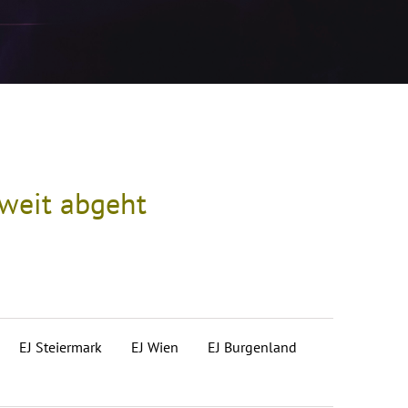
hweit abgeht
EJ Steiermark
EJ Wien
EJ Burgenland