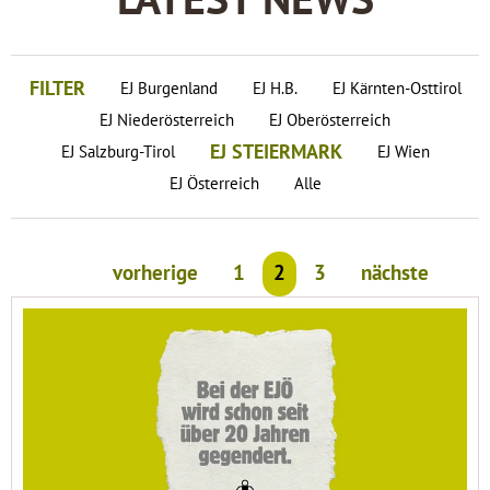
LATEST NEWS
FILTER
EJ Burgenland
EJ H.B.
EJ Kärnten-Osttirol
EJ Niederösterreich
EJ Oberösterreich
EJ STEIERMARK
EJ Salzburg-Tirol
EJ Wien
EJ Österreich
Alle
vorherige
1
2
3
nächste