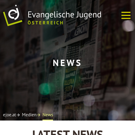
ÜBER UNS
NEWS
EJ VOR ORT
TERMINE
SOFREI
MEDIEN
ejoe.at
Medien
News