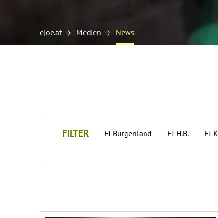
ejoe.at
Medien
News
FILTER
EJ Burgenland
EJ H.B.
EJ K