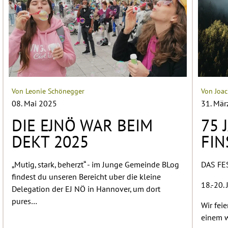
Von Leonie Schönegger
Von Joac
08. Mai 2025
31. Mär
DIE EJNÖ WAR BEIM
75 
DEKT 2025
FI
„Mutig, stark, beherzt“ - im Junge Gemeinde BLog
DAS FE
findest du unseren Bereicht uber die kleine
18.-20.
Delegation der EJ NÖ in Hannover, um dort
pures…
Wir fei
einem w