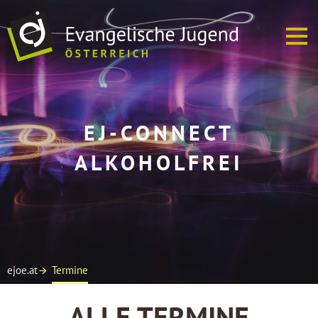
ÜBER UNS
EJ-CONNECT
EJ VOR ORT
ALKOHOLFREI
TERMINE
SOFREI
MEDIEN
ejoe.at
Termine