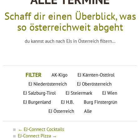
ALLE TERMINE
Schaff dir einen Überblick, was
so österreichweit abgeht
du kannst auch nach EJs in Österreich filtern…
FILTER
AK-Kigo
EJ Kärnten-Osttirol
EJ Niederösterreich
EJ Oberösterreich
EJ Salzburg-Tirol
EJ Steiermark
EJ Wien
EJ Burgenland
EJ H.B.
Burg Finstergrün
EJ Österreich
Alle
←
EJ-Connect Cocktails
EJ-Connect Pizza
→